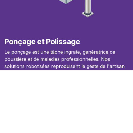
Ponçage et Polissage
Le ponçage est une tâche ingrate, génératrice de
poussière et de maladies professionnelles. Nos
solutions robotisées reproduisent le geste de l'artisan
expert, mais avec une endurance infinie et une
pression constante.
Notre expertise
Le contrôle d'effort actif. Le robot "sent" la surface et
adapte sa pression en temps réel pour ne jamais
creuser la matière.
Exemple d'application